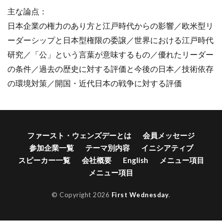
主な論点：
日本企業の権力のあり方と江戸時代からの影響／欧米型リ
ーダーシップと日本型権限の委譲／世界における江戸時代
研究／「公」という言葉が意味するもの／優れたリーダー
の条件／過去の歴史に対する評価と今後の日本／技術依存
の環境対策／開国・近代日本の戦争に対する評価
ファースト・ウェンズデーとは
会員メッセージ
参加企業一覧
テーマ別内容
イニシアティブ
スピーカー一覧
会社概要
English
メニュー項目
メニュー項目
© Copyright 2026
First Wednesday
.