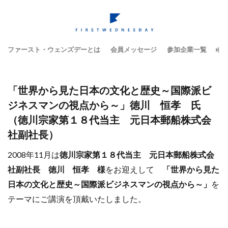
ファースト・ウェンズデーとは
会員メッセージ
参加企業一覧
テ
「世界から見た日本の文化と歴史～国際派ビ
ジネスマンの視点から～」徳川 恒孝 氏
（徳川宗家第１８代当主 元日本郵船株式会
社副社長）
2008年11月は
徳川宗家第１８代当主 元日本郵船株式会
社副社長 徳川 恒孝 様
をお迎えして
「世界から見た
日本の文化と歴史～国際派ビジネスマンの視点から～」
を
テーマにご講演を頂戴いたしました。