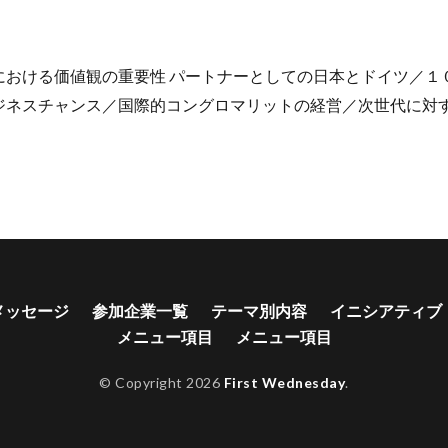
における価値観の重要性 パートナーとしての日本とドイツ／１
ジネスチャンス／国際的コングロマリットの経営／次世代に対
メッセージ
参加企業一覧
テーマ別内容
イニシアティブ
メニュー項目
メニュー項目
© Copyright 2026
First Wednesday
.