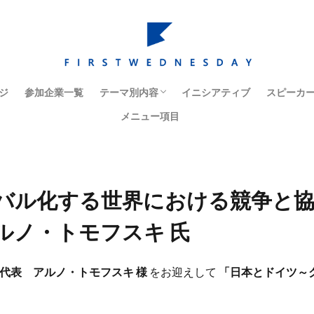
ジ
参加企業一覧
テーマ別内容
イニシアティブ
スピーカ
メニュー項目
経営戦略・ケーススタディ
人材育成・組織改革
イノベーション
マーケティング
コーポレートガバナンス
日本社会・日本経済
海外市場・海外での経営
バル化する世界における競争と協
ルノ・トモフスキ 氏
代表 アルノ・トモフスキ 様
をお迎えして
「日本とドイツ～