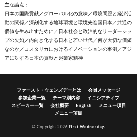
主な論点：
日本の国際貢献／グローバル化の意味／環境問題と経済活
動の関係／深刻化する地球環境と環境先進国日本／共通の
価値を生み出すために／日本社会と政治的なリーダーシッ
プの欠如／内向き化する日本と若い世代／何が大切な価値
なのか／コスタリカにおけるイノベーションの事例／アジ
アに対する日本の貢献と起業家精神
ファースト・ウェンズデーとは
会員メッセージ
参加企業一覧
テーマ別内容
イニシアティブ
スピーカー一覧
会社概要
English
メニュー項目
メニュー項目
© Copyright 2026
First Wednesday
.