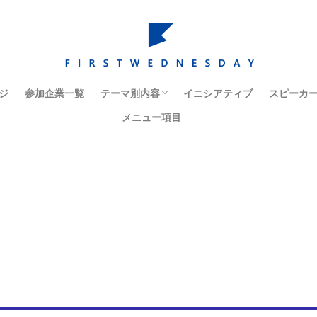
ジ
参加企業一覧
テーマ別内容
イニシアティブ
スピーカ
メニュー項目
経営戦略・ケーススタディ
人材育成・組織改革
イノベーション
マーケティング
コーポレートガバナンス
日本社会・日本経済
海外市場・海外での経営