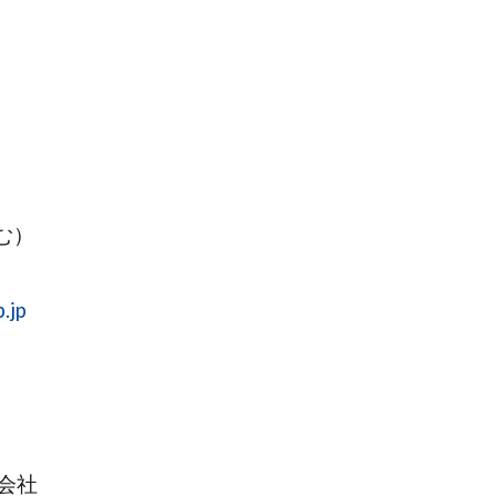
む）
.jp
会社