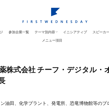
ジ
参加企業一覧
テーマ別内容
イニシアティブ
スピーカ
メニュー項目
経営戦略・ケーススタディ
人材育成・組織改革
イノベーション
マーケティング
コーポレートガバナンス
日本社会・日本経済
海外市場・海外での経営
製薬株式会社 チーフ・デジタル・
長
ハリン油田、化学プラント、発電所、恐竜博物館等のプ